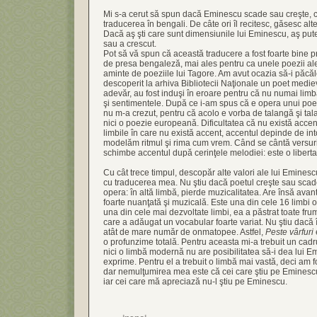
Mi s-a cerut să spun dacă Eminescu scade sau creşte, c
traducerea în bengali. De câte ori îl recitesc, găsesc alte
Dacă aş şti care sunt dimensiunile lui Eminescu, aş pu
sau a crescut.
Pot să vă spun că această traducere a fost foarte bine p
de presa bengaleză, mai ales pentru ca unele poezii al
aminte de poeziile lui Tagore. Am avut ocazia să-i păc
descoperit la arhiva Bibliotecii Naţionale un poet medieva
adevăr, au fost induşi în eroare pentru că nu numai lim
şi sentimentele. După ce i-am spus că e opera unui poe
nu m-a crezut, pentru că acolo e vorba de talangă şi tal
nici o poezie europeană. Dificultatea că nu există accent
limbile în care nu există accent, accentul depinde de in
modelăm ritmul şi rima cum vrem. Când se cântă versuri
schimbe accentul după cerinţele melodiei: este o liberta
Cu cât trece timpul, descopăr alte valori ale lui Emines
cu traducerea mea. Nu ştiu dacă poetul creşte sau scade
opera: în altă limbă, pierde muzicalitatea. Are însă avan
foarte nuanţată şi muzicală. Este una din cele 16 limbi of
una din cele mai dezvoltate limbi, ea a păstrat toate frum
care a adăugat un vocabular foarte variat. Nu ştiu dacă 
atât de mare număr de onmatopee. Astfel,
Peste vârfuri
o profunzime totală. Pentru aceasta mi-a trebuit un cadr
nici o limbă modernă nu are posibilitatea să-i dea lui Em
exprime. Pentru el a trebuit o limbă mai vastă, deci am fol
dar nemulţumirea mea este că cei care ştiu pe Eminesc
iar cei care mă apreciază nu-l ştiu pe Eminescu.