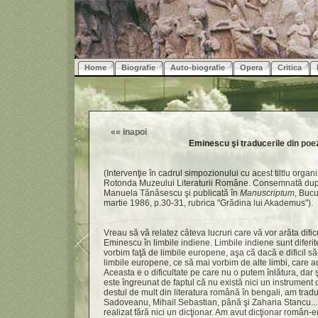
Home
Biografie
Auto-biografie
Opera
Critica
««
inapoi
Eminescu şi traducerile din poez
(Intervenţie în cadrul simpozionului cu acest tiltlu orga
Rotonda Muzeului Literaturii Române. Consemnată du
Manuela Tănăsescu şi publicată în
Manuscriptum
, Bucu
martie 1986, p.30-31, rubrica "Grădina lui Akademus").
Vreau să vă relatez câteva lucruri care vă vor arăta dificu
Eminescu în limbile indiene. Limbile indiene sunt diferite
vorbim faţă de limbile europene, aşa că dacă e dificil 
limbile europene, ce să mai vorbim de alte limbi, care au s
Aceasta e o dificultate pe care nu o putem înlătura, dar 
este îngreunat de faptul că nu există nici un instrument
destul de mult din literatura română în bengali, am tra
Sadoveanu, Mihail Sebastian, până şi Zaharia Stancu...;
realizat fără nici un dicţionar. Am avut dicţionar român-