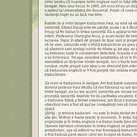
nimic pentru că nuanţele limbii engleze sunt cu totul dife
bengali. Abia anul trecut, în 1985, am scos tot eu un di
a apărut la Universitatea din Bucureşti. Poate că ceea c
studenţii noştri au să facă mai bine.
Înainte de a vorbi despre traducerea mea, aş vrea să vă
sanscrită. Efortul însuşi este de salutat, poate i-ar fi fă
însuşi să fie tradus în limba sanscrită. Ea a apărut la N
intern. Profesorul Gheorghe Anca, şi acum lector de li
lucrarea. Sigur, în afară de greşeli de tipar sunt şi greşe
să ne mire, sanscrita este o limbă extraordinar de grea 
să păstreze cam acelaşi număr de silabe şi, tot aşa, au p
nu trebuiesc luate în considerare defectele. Aceasta e p
a lui Eminescu. Tot aşa, neavând posibitatea să vii în R
neexistând un dicţionar român-bengali, nici o foarte bu
române, multe greşeli care apar s-au strecurat prin inte
că traducerea engleză ar fi fost greşită, dar sintaxa eng
traducătoare.
Să revin la traducerea în bengali. Am fost foarte surprin
domnul profesor Paul Miclău că nici franceza nu are acc
limbii bengali, ea nu are accent, sanscrita are vocale lun
prozodia sanscrită depinde tot de cantitatea vocalelor. 
o traducere fidelă a formei exterioare; am făcut o transp
obiectivul meu a fost să ajut pe compatrioţii mei să cu
operă.
Ştiinţa - şi tehnica traducerii - nu este în India destul d
alte ţări. Motivul e foarte practic şi economic. În India, toţi
englezeşte şi în limba engleză s-a tradus foarte bine din 
Operele literaturii universale în limba engleză se găsesc î
pretutindeni, aşa că editorii nu mai finantează traduceri
a fost tradusă până atunci când am început să traduc, în 