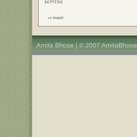
[u] XYZ [/u]
««
inapoi
Amita Bhose | © 2007 AmitaBhose