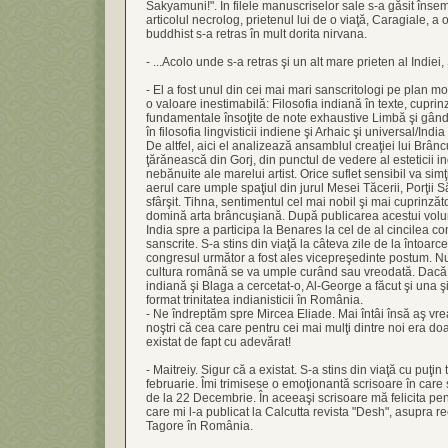
Sakyamuni!". În filele manuscriselor sale s-a găsit înse
articolul necrolog, prietenul lui de o viaţă, Caragiale, a 
buddhist s-a retras în mult dorita nirvana.
- ...Acolo unde s-a retras şi un alt mare prieten al Indiei
- El a fost unul din cei mai mari sanscritologi pe plan mon
o valoare inestimabilă: Filosofia indiană în texte, cupri
fundamentale însoţite de note exhaustive Limbă şi gândi
în filosofia lingvisticii indiene şi Arhaic şi universal/Ind
De altfel, aici el analizează ansamblul creaţiei lui Brâncu
ţărănească din Gorj, din punctul de vedere al esteticii i
nebănuite ale marelui artist. Orice suflet sensibil va sim
aerul care umple spaţiul din jurul Mesei Tăcerii, Porţii S
sfârşit. Tihna, sentimentul cel mai nobil şi mai cuprinzăt
domină arta brâncuşiană. După publicarea acestui volu
India spre a participa la Benares la cel de al cincilea co
sanscrite. S-a stins din viaţă la câteva zile de la întoarc
congresul următor a fost ales vicepreşedinte postum. Nu 
cultura română se va umple curând sau vreodată. Dacă E
indiană şi Blaga a cercetat-o, Al-George a făcut şi una ş
format trinitatea indianisticii în România.
- Ne îndreptăm spre Mircea Eliade. Mai întâi însă aş vrea
noştri că cea care pentru cei mai mulţi dintre noi era d
existat de fapt cu adevărat!
- Maitreiy. Sigur că a existat. S-a stins din viaţă cu puţin 
februarie. Îmi trimisese o emoţionantă scrisoare în car
de la 22 Decembrie. În aceeaşi scrisoare mă felicita pe
care mi l-a publicat la Calcutta revista "Desh", asupra r
Tagore în România.