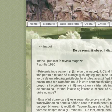
Home
Biografie
Auto-biografie
Opera
Critica
««
inapoi
De ce românii iubesc India..
Interviu publicat în revista Magazin
7 aprilie 1990
- Prietenia între oameni şi ţări e un dar nepreţuit. Când
tine pentru a te face să cunoşti şi să înţelegi mai bine l
vorba de un adevărat privilegiu. În virtutea acestui fapt, 
privim India din România nouă în care continui să trăieşti,
propun să o privim de la înălţimea câtorva vârfuri ale int
de cultura sa. Dar mai întâi te-aş întreba cum crezi că s
ţările noastre?
- Este o întrebare care îţi este sugerată cu cele mai diferi
transilvănean cu pene la pălărie care te felicită pentru p
un copil bihorean îţi recită din Tagore, lăcaşe de cultură
vorbeşti despre India şi Eminescu... De fapt, afecţiunea