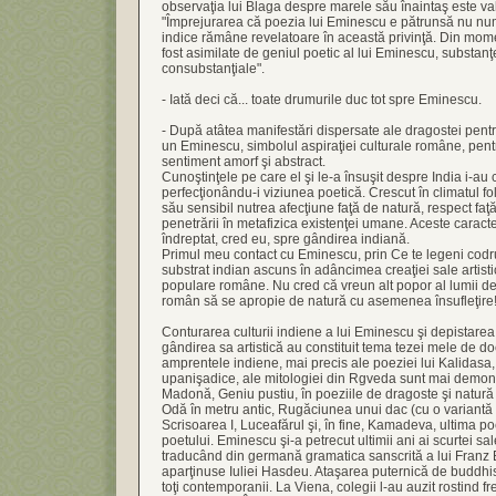
observaţia lui Blaga despre marele său înaintaş este vala
"Împrejurarea că poezia lui Eminescu e pătrunsă nu nu
indice rămâne revelatoare în această privinţă. Din mom
fost asimilate de geniul poetic al lui Eminescu, substan
consubstanţiale".
- Iată deci că... toate drumurile duc tot spre Eminescu.
- După atâtea manifestări dispersate ale dragostei pentr
un Eminescu, simbolul aspiraţiei culturale române, pent
sentiment amorf şi abstract.
Cunoştinţele pe care el şi le-a însuşit despre India i-au 
perfecţionându-i viziunea poetică. Crescut în climatul fo
său sensibil nutrea afecţiune faţă de natură, respect faţ
penetrării în metafizica existenţei umane. Aceste caracteris
îndreptat, cred eu, spre gândirea indiană.
Primul meu contact cu Eminescu, prin Ce te legeni codr
substrat indian ascuns în adâncimea creaţiei sale artistice
populare române. Nu cred că vreun alt popor al lumii de
român să se apropie de natură cu asemenea însufleţire
Conturarea culturii indiene a lui Eminescu şi depistarea 
gândirea sa artistică au constituit tema tezei mele de do
amprentele indiene, mai precis ale poeziei lui Kalidasa, 
upanişadice, ale mitologiei din Rgveda sunt mai demons
Madonă, Geniu pustiu, în poeziile de dragoste şi natură 
Odă în metru antic, Rugăciunea unui dac (cu o variantă a
Scrisoarea I, Luceafărul şi, în fine, Kamadeva, ultima poez
poetului. Eminescu şi-a petrecut ultimii ani ai scurtei 
traducând din germană gramatica sanscrită a lui Franz
aparţinuse Iuliei Hasdeu. Ataşarea puternică de buddhis
toţi contemporanii. La Viena, colegii l-au auzit rostind 