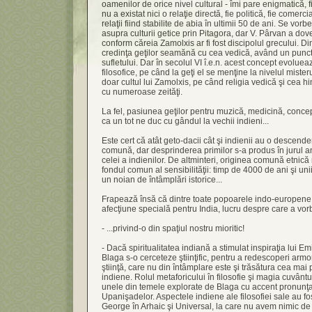
oamenilor de orice nivel cultural - îmi pare enigmatică, fi
nu a existat nici o relaţie directă, fie politică, fie comerci
relaţii fiind stabilite de abia în ultimii 50 de ani. Se vor
asupra culturii getice prin Pitagora, dar V. Pârvan a do
conform căreia Zamolxis ar fi fost discipolul grecului. 
credinţa geţilor seamănă cu cea vedică, având un punc
sufletului. Dar în secolul VI î.e.n. acest concept evolu
filosofice, pe când la geţi el se menţine la nivelul mister
doar cultul lui Zamolxis, pe când religia vedică şi cea h
cu numeroase zeităţi.
La fel, pasiunea geţilor pentru muzică, medicină, concepe
ca un tot ne duc cu gândul la vechii indieni...
Este cert că atât geto-dacii cât şi indienii au o descen
comună, dar desprinderea primilor s-a produs în jurul anu
celei a indienilor. De altminteri, originea comună etnic
fondul comun al sensibilităţii: timp de 4000 de ani şi unii şi
un noian de întâmplări istorice...
Frapează însă că dintre toate popoarele indo-europene
afecţiune specială pentru India, lucru despre care a vorbi
- ...privind-o din spaţiul nostru mioritic!
- Dacă spiritualitatea indiană a stimulat inspiraţia lui 
Blaga s-o cerceteze ştiinţific, pentru a redescoperi armoni
ştiinţă, care nu din întâmplare este şi trăsătura cea mai
indiene. Rolul metaforicului în filosofie şi magia cuvântul
unele din temele explorate de Blaga cu accent pronunţa
Upanişadelor. Aspectele indiene ale filosofiei sale au fo
George în Arhaic şi Universal, la care nu avem nimic de