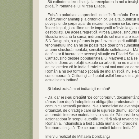
- Să extindem deci discuţia la receptarea la noi a însăşi v
pildă, în romanele lui Mircea Eliade.
- Există o polaritate a aprecierii Indiei în România. De o
a cărturarilor amintiţi şi a cititorilor lor. De alta, publicu
poveşti unde şerpii apar de nicăieri, oamenii se fac invizi
întorc timpul, şi cu filme unde împuşcaţii reînvie la glasu
gesticulaţii. De aceea regret că Mircea Eliade, singurul
filosofia indiană la sursă, îndrumat de cel mai mare istor
S.N.Dasgupta, n-a pătruns în profunzimile spiritualităţii
fenomenului indian nu se poate face doar prin cunoştinţ
anume structură mentală, sensibilitate sufletească... Mă î
dacă s-ar fi bucurat de aceeaşi situaţie ca Eliade! Sau 
Cantacuzino despre popularitatea lui Maitreyi! Dacă se
fetele indiene au relaţii sexuale cu arborii, nu ne mai m
ani se credea că în India furnicile sunt mai mari ca oame
România nu s-a format o şcoală de indianistică, nu s-a tr
contemporană. Cititorii şi-ar fi putut astfel forma o im
actualitatea indiană.
- Şi totuşi există mari indianişti români!
- Da, dar ei s-au pregătit "pe cont propriu", documentând
rămas liber după îndeplinirea obligaţiilor profesionale,
comun cu această pasiune. N-au beneficiat de avantaju
organizat, de o tradiţie care să le uşureze drumul spinos 
au urmărit interese materiale sau sociale. Pătrunşi de sp
acţionat doar în scopul autodăruirii, fără să-şi revendice
România, indianistica a fost clădită numai din dragoste.
întrebarea iniţială: "De ce oare românii iubesc India?"
Interviu realizat de Mihaela Dorobanţu