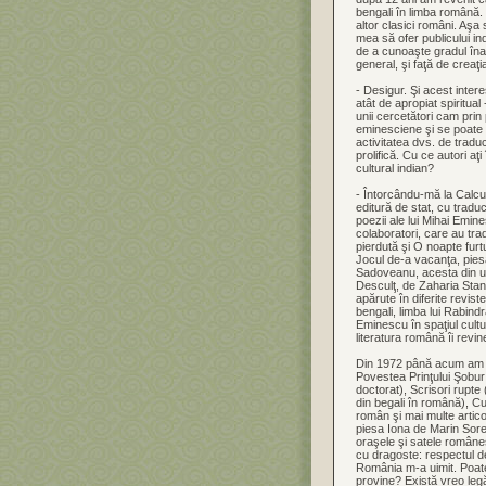
bengali în limba română.
altor clasici români. Aşa
mea să ofer publicului ind
de a cunoaşte gradul îna
general, şi faţă de creaţi
- Desigur. Şi acest inter
atât de apropiat spiritua
unii cercetători cam prin
eminesciene şi se poate 
activitatea dvs. de traduc
prolifică. Cu ce autori aţ
cultural indian?
- Întorcându-mă la Calcut
editură de stat, cu tradu
poezii ale lui Mihai Em
colaboratori, care au tra
pierdută şi O noapte furt
Jocul de-a vacanţa, piesa 
Sadoveanu, acesta din u
Desculţ, de Zaharia Stan
apărute în diferite revis
bengali, limba lui Rabindr
Eminescu în spaţiul cultur
literatura română îi revine
Din 1972 până acum am p
Povestea Prinţului Şobu
doctorat), Scrisori rupte
din begali în română), Cu
român şi mai multe artico
piesa Iona de Marin Sore
oraşele şi satele române
cu dragoste: respectul d
România m-a uimit. Poate
provine? Există vreo legă