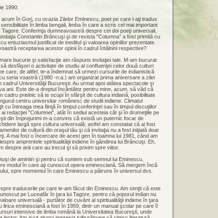
ie 1990:
 acum în Gorj, cu ocazia Zilelor Eminescu, poet pe care l-aţi tradus
sensibilitate în limba bengali, limba în care a scris cel mai important
R. Tagore. Conferinţa dumneavoastră despre cei doi poeţi universali,
undaţia Constantin Brâncuşi şi de revista "Columna" a fost primită cu
cu entuziasmul justificat de ineditul şi valoarea opiniilor prezentate.
astră receptarea acestor opinii în cadrul întâlnirii respective?
mare bucurie şi satisfacţie am răspuns invitaţiei tale. M-am bucurat
 să desfăşori o activitate de studiu al confluenţei celor două culturi:
e care, de altfel, te-a îndemnat să urmezi cursurile de indianistică
cu seria voastră (1980 -n.a.) am organizat prima aniversare a zilei
n cadrul Universităţii Bucureşti. Au urmat apoi atâtea spectacole şi
va ani. Este de-a dreptul încântător pentru mine, acum, să văd că
n cadru prielnic să te ocupi în sfârşit de cultura indiană, posibilitate
ingurul centru universitar românesc de studii indiene. Climatul
it cu întreaga mea fiinţă în timpul conferinţei sau în timpul discuţiilor
ai redacţiei "Columnei", atât în sediul acesteia cât şi în drumeţiile pe
eşti din împrejurimi m-a convins că există un puternic focar de
chidere largă spre cultura universală; astfel am constatat că ai fost
enilor de cultură din oraşul tău şi că invitaţia nu a fost iniţiată doar
rţi. A mai fost o încercare de acest gen în toamna lui 1981, când am
espre amprentele spiritualităţii indiene în gândirea lui Brâncuşi. Eh,
m despre anii care au trecut şi să privim spre viitor.
otuşi de amintiri şi pentru că suntem sub semnul lui Eminescu,
spre modul în care aţi cunoscut opera eminesciană. Să mergem încă
mpului, spre momentul în care Eminescu a pătruns în universul dvs.
espre traducerile pe care le-am făcut din Eminescu. Am simţit că este
unoscut pe Luceafăr în ţara lui Tagore, pentru că poporul indian nu
oare universală - purtător de cuvânt al spiritualităţii indiene în ţara
u lirica eminesciană a fost în 1959, dintr-un manual şcolar pe care îl
ursuri intensive de limba română la Universitatea Bucureşti, unde
 lector. Am avut atunci impresia tulburătoare că citesc literatură