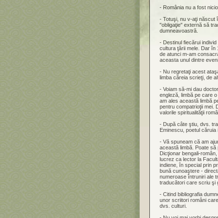
- România nu a fost nicio
- Totuşi, nu v-aţi născut 
"obligaţie" externă să tr
dumneavoastră.
- Destinul fiecărui indivi
cultura ţării mele. Dar 
de atunci m-am consacrat 
aceasta unul dintre eveni
- Nu regretaţi acest ataşa
limba căreia scrieţi, de al
- Voiam să-mi dau doctora
engleză, limbă pe care o 
am ales această limbă pe
pentru compatrioţii mei. 
valorile spiritualităţii ro
- După câte ştiu, dvs. tra
Eminescu, poetul căruia i
- Vă spuneam că am ajuns
această limbă. Poate să p
Dicţionar bengali-român, 
lucrez ca lector la Facult
indiene, în special prin p
bună cunoaştere - directă,
numeroase întruniri ale tr
traducători care scriu şi
- Citind bibliografia dumn
unor scriitori români car
dvs. culturi.
- Nu voi mai vorbi despr