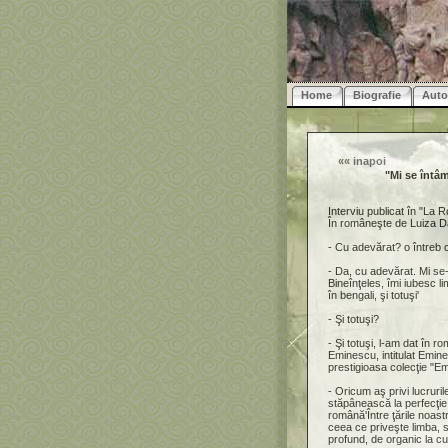
Home
Biografie
Auto
««
inapoi
"Mi se întâ
Interviu publicat în "La
În româneşte de Luiza D
- Cu adevărat? o întreb c
- Da, cu adevărat. Mi se
Bineînţeles, îmi iubesc 
în bengali, şi totuşi'
- Şi totuşi?
- Şi totuşi, l-am dat în 
Eminescu, intitulat Emines
prestigioasa colecţie "E
- Oricum aş privi lucruri
stăpânească la perfecţie 
română'Între ţările noast
ceea ce priveşte limba, sp
profund, de organic la c