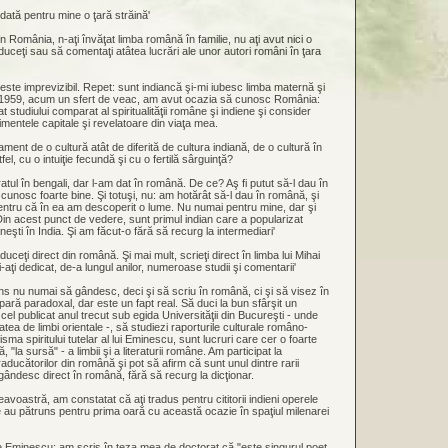
dată pentru mine o ţară străină'
în România, n-aţi învăţat limba română în familie, nu aţi avut nici o
aduceţi sau să comentaţi atâtea lucrări ale unor autori români în ţara
d este imprevizibil. Repet: sunt indiancă şi-mi iubesc limba maternă şi
în 1959, acum un sfert de veac, am avut ocazia să cunosc România:
studiului comparat al spiritualităţii române şi indiene şi consider
mentele capitale şi revelatoare din viaţa mea.
ment de o cultură atât de diferită de cultura indiană, de o cultură în
tfel, cu o intuiţie fecundă şi cu o fertilă sârguinţă?
tul în bengali, dar l-am dat în română. De ce? Aş fi putut să-l dau în
cunosc foarte bine. Şi totuşi, nu: am hotărât să-l dau în română, şi
ntru că în ea am descoperit o lume. Nu numai pentru mine, dar şi
Din acest punct de vedere, sunt primul indian care a popularizat
mâneşti în India. Şi am făcut-o fără să recurg la intermediari'
duceţi direct din română. Şi mai mult, scrieţi direct în limba lui Mihai
-aţi dedicat, de-a lungul anilor, numeroase studii şi comentarii'
 nu numai să gândesc, deci şi să scriu în română, ci şi să visez în
ară paradoxal, dar este un fapt real. Să duci la bun sfârşit un
cel publicat anul trecut sub egida Universităţii din Bucureşti - unde
atea de limbi orientale -, să studiezi raporturile culturale româno-
risma spiritului tutelar al lui Eminescu, sunt lucruri care cer o foarte
 "la sursă" - a limbii şi a literaturii române. Am participat la
aducătorilor din română şi pot să afirm că sunt unul dintre rarii
 gândesc direct în română, fără să recurg la dicţionar.
eavoastră, am constatat că aţi tradus pentru cititorii indieni operele
e au pătruns pentru prima oară cu această ocazie în spaţiul milenarei
e Eminescu; am scris în teza mea de doctorat că "este singurul poet