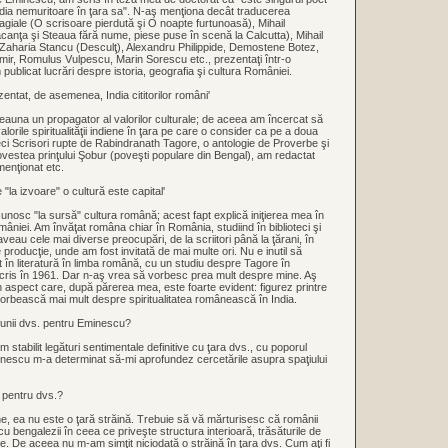
dia nemuritoare în ţara sa". N-aş menţiona decât traducerea
agiale (O scrisoare pierdută şi O noapte furtunoasă), Mihail
canţa şi Steaua fără nume, piese puse în scenă la Calcutta), Mihail
Zaharia Stancu (Desculţ), Alexandru Philippide, Demostene Botez,
ir, Romulus Vulpescu, Marin Sorescu etc., prezentaţi într-o
am publicat lucrări despre istoria, geografia şi cultura României.
ntat, de asemenea, India cititorilor români'
eauna un propagator al valorilor culturale; de aceea am încercat să
orile spiritualităţii indiene în ţara pe care o consider ca pe a doua
ci Scrisori rupte de Rabindranath Tagore, o antologie de Proverbe şi
ovestea prinţului Şobur (poveşti populare din Bengal), am redactat
menţionat etc.
"la izvoare" o cultură este capital'
unosc "la sursă" cultura română; acest fapt explică iniţierea mea în
omâniei. Am învăţat româna chiar în România, studiind în biblioteci şi
eau cele mai diverse preocupări, de la scriitori până la ţărani, în
 producţie, unde am fost invitată de mai multe ori. Nu e inutil să
în literatură în limba română, cu un studiu despre Tagore în
cris în 1961. Dar n-aş vrea să vorbesc prea mult despre mine. Aş
n aspect care, după părerea mea, este foarte evident: figurez printre
vorbească mai mult despre spiritualitatea românească în India.
siunii dvs. pentru Eminescu?
 stabilit legături sentimentale definitive cu ţara dvs., cu poporul
inescu m-a determinat să-mi aprofundez cercetările asupra spaţiului
 pentru dvs.?
ne, ea nu este o ţară străină. Trebuie să vă mărturisesc că românii
u bengalezii în ceea ce priveşte structura interioară, trăsăturile de
ice. De aceea nu m-am simţit niciodată o străină în ţara dvs. Cum aţi fi