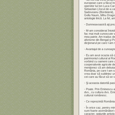
european care a făcut In
operelor lui Ion Luca Car
Sebastian (Jocul de-a va
Sadoveanu (Bordeienii), 
Gellu Naum, Mihu Dragom
antologie lirică. La fel, 
- Dumneavoastră aţi preze
- M-am considerat întotd
fac mai mult cunoscute val
mea patrie. Am tradus de
aforisme din Bengal şi P
dicţionarul pe care l-am 
- Avantajul de a cunoaşte 
- Eu am avut ocazia să c
patrimoniul cultural al R
vorbind cu oameni care av
cooperativele agricole de
menţionez că am debutat 
România, pe care l-am s
vrea doar să subliniez u
cei care au făcut să se 
- Şi aceasta datorită pa
- Poate. Prin Eminescu am
dvs., cu cultura dvs. Em
cultural românesc.
- Ce reprezintă România
- În orice caz, pentru mi
sunt foarte asemănători c
caracter, opţiunile artist