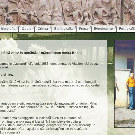
-biografie
Opera
Critica
Bibliografia
Presa
Evenimente
Fotografii
mplă să visez în română..." mărturiseşte Amita Bhose
 Roumanie d'aujourd'hui", iunie 1986, consemnat de Vladimir Udrescu.
ascălu.
u uimire.
-ntâmplă să visez în română, deşi limba mea maternă este bengali.
limba maternă aşa cum îmi iubesc sufletul; voiam să-mi dau doctoratul
română cu un studiu amplu asupra poetului naţional al românilor, Mihai
cu şi India; a fost publicat în 1978 la Editura Junimea din Iaşi, în
minesciana".
le, este ceva excepţional: o indiancă a izbutit nu numai să
româna, dar s-a ataşat loial şi fără complexe de cultura
re există nu numai mari distanţe geografice dar şi mari diferenţe în
iritualitatea. Cum aţi ajuns să participaţi într-un mod atât de
ultura română?