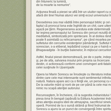
din întuneric la lumină,
de la moarte la nemurire".
Acţiunea finală a piesei se află într-un uluitor raport cu 
afară din tine! Numai atunci vei simţi ecoul universului în
Deosebirea cea mai vădită între personajul biblic şi cel 
faptul că prorocul Iona este înghitit de un chit, care ulteri
aşază pe ţărm. Regenerarea acestuia este determinată d
Iar ieşirea personajului lui Sorescu din cercuri rezultă d
meditativă, simbolizată prin spintecare. În al doilea rân
poate fi asimilată cu reîncarnarea*, pe când moartea pe
sufletului din cercurile existenţelor pământeşti. Sufletul 
sorescian, s-a eliberat, lepădând corpul ca pe o haină 
Bhagavadgita
- în burţile balenelor, în mijlocul cercurilo
Astfel, finalul piesei demonstrează, pe de o parte, inde
şi, pe de alta, salvarea insului prin propria sa încercar
destin, ci actionează conform unei convingeri anti-fatali
celei susţinute în
Upanişade
.
Opera lui Marin Sorescu se înrudeşte cu literatura indian
dintre care cele mai interesante sunt sentimentul infinit
natură. Natura apare aici ca o fiinţă vie, un personaj c
De la valurile mării şi norii de pe cer până la cele mai m
nimic nu scapă atenţiei autorului.
Recunoaştem, în încheiere, că la sugestia indianistului
piesa
Iona
în bengali (apărută la Editura Academiei Indi
atras atenţia asupra ideii de atmayajna, sacrificiul sinel
operă. Pornind de la o sursă străină şi fiind îndrumat de 
Sorescu a ajuns la un punct de convergenţă între spirit