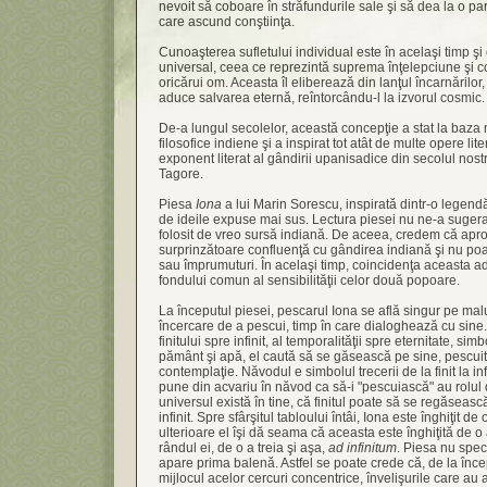
nevoit să coboare în străfundurile sale şi să dea la o parte
care ascund conştiinţa.
Cunoaşterea sufletului individual este în acelaşi timp şi
universal, ceea ce reprezintă suprema înţelepciune şi con
oricărui om. Aceasta îl eliberează din lanţul încarnărilor, şi
aduce salvarea eternă, reîntorcându-l la izvorul cosmic.
De-a lungul secolelor, această concepţie a stat la baza
filosofice indiene şi a inspirat tot atât de multe opere l
exponent literat al gândirii upanisadice din secolul nos
Tagore.
Piesa
Iona
a lui Marin Sorescu, inspirată dintr-o legendă
de ideile expuse mai sus. Lectura piesei nu ne-a sugerat
folosit de vreo sursă indiană. De aceea, credem că apro
surprinzătoare confluenţă cu gândirea indiană şi nu poate
sau împrumuturi. În acelaşi timp, coincidenţa aceasta 
fondului comun al sensibilităţii celor două popoare.
La începutul piesei, pescarul Iona se află singur pe malu
încercare de a pescui, timp în care dialoghează cu sine.
finitului spre infinit, al temporalităţii spre eternitate, sim
pământ şi apă, el caută să se găsească pe sine, pescuitul
contemplaţie. Năvodul e simbolul trecerii de la finit la infi
pune din acvariu în năvod ca să-i "pescuiască" au rolul 
universul există în tine, că finitul poate să se regăsea
infinit. Spre sfârşitul tabloului întâi, Iona este înghiţit de
ulterioare el îşi dă seama că aceasta este înghiţită de o
rândul ei, de o a treia şi aşa,
ad infinitum
. Piesa nu spec
apare prima balenă. Astfel se poate crede că, de la încep
mijlocul acelor cercuri concentrice, învelişurile care au 