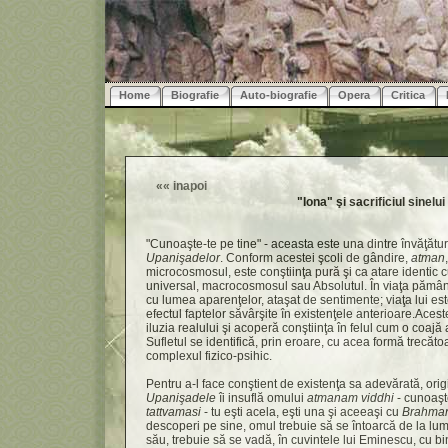
Home
Biografie
Auto-biografie
Opera
Critica
««
inapoi
"Iona" şi sacrificiul sinelui
"Cunoaşte-te pe tine" - aceasta este una dintre învăţătur
Upanişadelor
. Conform acestei şcoli de gândire,
atman
microcosmosul, este conştiinţa pură şi ca atare identic 
universal, macrocosmosul sau Absolutul. În viaţa pămân
cu lumea aparenţelor, ataşat de sentimente; viaţa lui e
efectul faptelor săvârşite în existenţele anterioare.Aces
iluzia realului şi acoperă conştiinţa în felul cum o coajă
Sufletul se identifică, prin eroare, cu acea formă trecă
complexul fizico-psihic.
Pentru a-l face conştient de existenţa sa adevărată, orig
Upanişadele
îi insuflă omului
atmanam viddhi
- cunoaşte
tattvamasi
- tu eşti acela, eşti una şi aceeaşi cu
Brahma
descoperi pe sine, omul trebuie să se întoarcă de la lume
său, trebuie să se vadă, în cuvintele lui Eminescu, cu bino