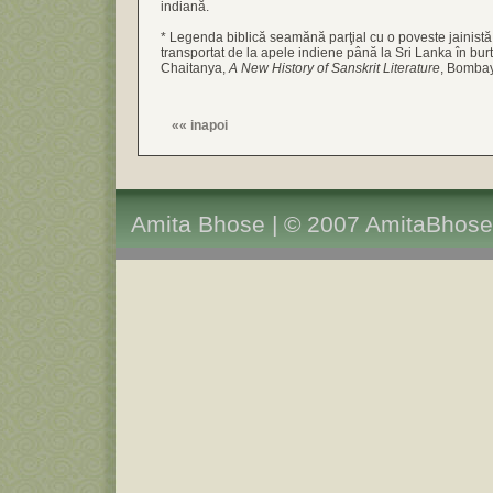
indiană.
* Legenda biblică seamănă parţial cu o poveste jainistă 
transportat de la apele indiene până la Sri Lanka în burt
Chaitanya,
A New History of Sanskrit Literature
, Bombay
««
inapoi
Amita Bhose | © 2007 AmitaBhose