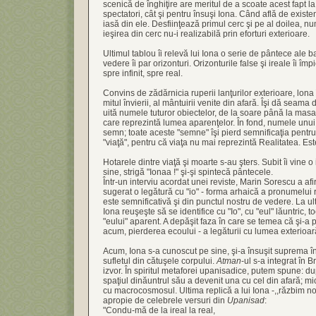
scenică de înghiţire are meritul de a scoate acest fapt la
spectatori, cât şi pentru însuşi Iona. Când află de existe
iasă din ele. Desfiinţează primul cerc şi pe al doilea, n
ieşirea din cerc nu-i realizabilă prin eforturi exterioare.
Ultimul tablou îi relevă lui Iona o serie de pântece ale b
vedere îi par orizonturi. Orizonturile false şi ireale îi îm
spre infinit, spre real.
Convins de zădărnicia ruperii lanţurilor exterioare, lona
mitul învierii, al mântuirii venite din afară. Îşi dă seama de
uită numele tuturor obiectelor, de la soare până la masa 
care reprezintă lumea aparenţelor. În fond, numele unui
semn; toate aceste "semne" îşi pierd semnificaţia pentru 
"viaţă", pentru că viaţa nu mai reprezintă Realitatea. Est
Hotarele dintre viaţă şi moarte s-au şters. Subit îi vine
sine, strigă "Ionaa !" şi-şi spintecă pântecele.
Într-un interviu acordat unei reviste, Marin Sorescu a af
sugerat o legătură cu "io" - forma arhaică a pronumelui 
este semnificativă şi din punctul nostru de vedere. La ul
Iona reuşeşte să se identifice cu "Io", cu "eul" lăuntric, t
"eului" aparent. A depăşit faza în care se temea că şi-a p
acum, pierderea ecoului - a legăturii cu lumea exterioară,
Acum, Iona s-a cunoscut pe sine, şi-a însuşit suprema în
sufletul din cătuşele corpului.
Atman
-ul s-a integrat în 
izvor. În spiritul metaforei upanisadice, putem spune: du
spaţiul dinăuntrul său a devenit una cu cel din afară; m
cu macrocosmosul. Ultima replică a lui Iona -,,răzbim no
apropie de celebrele versuri din
Upanisad
:
"Condu-mă de la ireal la real,