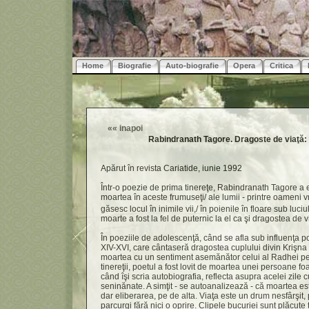
Home
Biografie
Auto-biografie
Opera
Critica
««
inapoi
Rabindranath Tagore. Dragoste de viaţă:
Apărut în revista Cariatide, iunie 1992
Într-o poezie de prima tinereţe, Rabindranath Tagore a
moartea în aceste frumuseţi/ ale lumii - printre oameni v
găsesc locul în inimile vii,/ în poienile în floare sub luciul
moarte a fost la fel de puternic la el ca şi dragostea de v
În poeziile de adolescenţă, când se afla sub influenţa p
XIV-XVI, care cântaseră dragostea cuplului divin Krişna
moartea cu un sentiment asemănător celui al Radhei pent
tinereţii, poetul a fost lovit de moartea unei persoane foa
când îşi scria autobiografia, reflecta asupra acelei zile c
seninănate. A simţit - se autoanalizează - că moartea es
dar eliberarea, pe de alta. Viaţa este un drum nesfârşit, 
parcurgi fără nici o oprire. Clipele bucuriei sunt plăcute