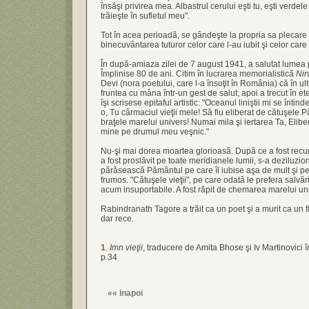
însăşi privirea mea. Albastrul cerului eşti tu, eşti verdele
trăieşte în sufletul meu".
Tot în acea perioadă, se gândeşte la propria sa plecare 
binecuvântarea tuturor celor care l-au iubit şi celor care 
În după-amiaza zilei de 7 august 1941, a salutat lumea 
Împlinise 80 de ani. Citim în lucrarea memorialistică
Nir
Devi (nora poetului, care l-a însoţit în România) că în ult
fruntea cu mâna într-un gest de salut; apoi a trecut în ete
îşi scrisese epitaful artistic: "Oceanul liniştii mi se înti
o, Tu cârmaciul vieţii mele! Să fiu eliberat de cătuşele Pă
braţele marelui univers! Numai mila şi iertarea Ta, Elibe
mine pe drumul meu veşnic."
Nu-şi mai dorea moartea glorioasă. După ce a fost recun
a fost proslăvit pe toate meridianele lumii, s-a deziluzio
părăsească Pământul pe care îl iubise aşa de mult şi pe 
frumos. "Cătuşele vieţii", pe care odată le prefera salvări
acum insuportabile. A fost răpit de chemarea marelui un
Rabindranath Tagore a trăit ca un poet şi a murit ca un fi
dar rece.
1
.
Imn vieţii
, traducere de Amita Bhose şi Iv Martinovici 
p.34
««
inapoi