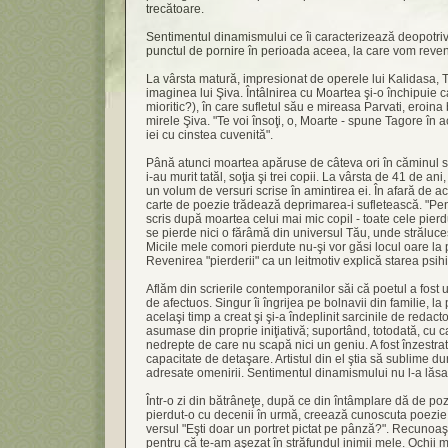
trecătoare.
Sentimentul dinamismului ce îi caracterizează deopotrivă
punctul de pornire în perioada aceea, la care vom reven
La vârsta matură, impresionat de operele lui Kalidasa, 
imaginea lui Şiva. Întâlnirea cu Moartea şi-o închipuie 
mioritic?), în care sufletul său e mireasa Parvati, eroina
mirele Şiva. "Te voi însoţi, o, Moarte - spune Tagore în
iei cu cinstea cuvenită".
Până atunci moartea apăruse de câteva ori în căminul să
i-au murit tatăl, soţia şi trei copii. La vârsta de 41 de an
un volum de versuri scrise în amintirea ei. În afară de 
carte de poezie trădează deprimarea-i sufletească. "Pen
scris după moartea celui mai mic copil - toate cele pier
se pierde nici o fărâmă din universul Tău, unde străluces
Micile mele comori pierdute nu-şi vor găsi locul oare la 
Revenirea "pierderii" ca un leitmotiv explică starea psih
Aflăm din scrierile contemporanilor săi că poetul a fost 
de afectuos. Singur îi îngrijea pe bolnavii din familie, la 
acelaşi timp a creat şi şi-a îndeplinit sarcinile de redacto
asumase din proprie iniţiativă; suportând, totodată, cu cal
nedrepte de care nu scapă nici un geniu. A fost înzestra
capacitate de detaşare. Artistul din el ştia să sublime dur
adresate omenirii. Sentimentul dinamismului nu l-a lăsa
Într-o zi din bătrâneţe, după ce din întâmplare dă de p
pierdut-o cu decenii în urmă, creează cunoscuta poezi
versul "Eşti doar un portret pictat pe pânză?". Recunoaş
pentru că te-am aşezat în străfundul inimii mele. Ochii m