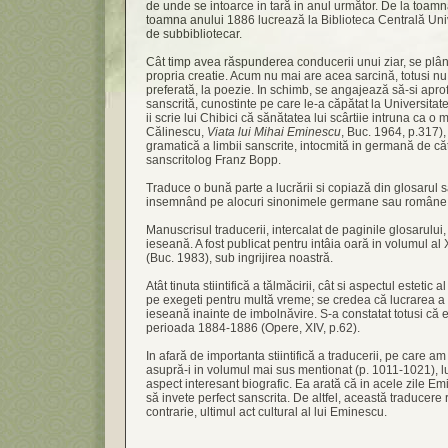
de unde se intoarce in tară in anul următor. De la toam
toamna anului 1886 lucrează la Biblioteca Centrală Univer
de subbibliotecar.
Cât timp avea răspunderea conducerii unui ziar, se plâ
propria creatie. Acum nu mai are acea sarcină, totusi nu
preferată, la poezie. In schimb, se angajează să-si apr
sanscrită, cunostinte pe care le-a căpătat la Universitate
ii scrie lui Chibici că sănătatea lui scârtiie intruna ca o 
Călinescu,
Viata lui Mihai Eminescu
, Buc. 1964, p.317)
gramatică a limbii sanscrite, intocmită in germană de căt
sanscritolog Franz Bopp.
Traduce o bună parte a lucrării si copiază din glosarul s
insemnând pe alocuri sinonimele germane sau române ale
Manuscrisul traducerii, intercalat de paginile glosarului, 
ieseană. A fost publicat pentru intâia oară in volumul al
(Buc. 1983), sub ingrijirea noastră.
Atât tinuta stiintifică a tălmăcirii, cât si aspectul estetic
pe exegeti pentru multă vreme; se credea că lucrarea a 
ieseană inainte de imbolnăvire. S-a constatat totusi că ea
perioada 1884-1886 (Opere, XIV, p.62).
In afară de importanta stiintifică a traducerii, pe care a
asupră-i in volumul mai sus mentionat (p. 1011-1021), l
aspect interesant biografic. Ea arată că in acele zile Em
să invete perfect sanscrita. De altfel, această traducer
contrarie, ultimul act cultural al lui Eminescu.