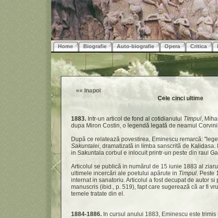
Home
Biografie
Auto-biografie
Opera
Critica
««
inapoi
Cele cinci ultime
1883.
Intr-un articol de fond al cotidianului
Timpul
, Mih
dupa Miron Costin, o legendă legată de neamul Corvinil
După ce relatează povestirea, Eminescu remarcă: "lege
Sakuntalei
, dramatizată in limba sanscrită de Kalidasa
in Sakuntala corbul e inlocuit printr-un peste din raul G
Articolul se publică in numărul de 15 iunie 1883 al ziaru
ultimele incercări ale poetului apărute in
Timpul
. Peste 
internat in sanatoriu. Articolul a fost decupat de autor si 
manuscris (ibid., p. 519), fapt care sugerează că ar fi v
temele tratate din el.
1884-1886.
In cursul anului 1883, Eminescu este trimis 