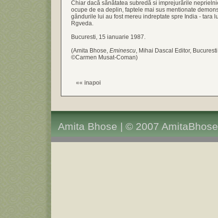
Chiar dacă sănătatea subredă si imprejurările neprielni
ocupe de ea deplin, faptele mai sus mentionate demons
gândurile lui au fost mereu indreptate spre India - tara 
Rgveda.
Bucuresti, 15 ianuarie 1987.
(Amita Bhose,
Eminescu
, Mihai Dascal Editor, Bucurest
©Carmen Musat-Coman)
««
inapoi
Amita Bhose | © 2007 AmitaBhose