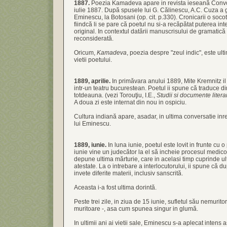
1887.
Poezia Kamadeva apare in revista ieseană Convorb
iulie 1887. După spusele lui G. Călinescu, A.C. Cuza a gă
Eminescu, la Botosani (op. cit. p.330). Cronicarii o soco
fiindcă li se pare că poetul nu si-a recăpătat puterea in
original. In contextul datării manuscrisului de gramatică 
reconsiderată.
Oricum,
Kamadeva
, poezia despre "zeul indic", este ult
vietii poetului.
1889, aprilie.
In primăvara anului 1889, Mite Kremnitz i
intr-un teatru bucurestean. Poetul ii spune că traduce din
totdeauna. (vezi Torouţiu, I.E.,
Studii si documente litera
A doua zi este internat din nou in ospiciu.
Cultura indiană apare, asadar, in ultima conversatie inre
lui Eminescu.
1889, iunie.
In luna iunie, poetul este lovit in frunte cu o
iunie vine un judecător la el să incheie procesul medico
depune ultima mărturie, care in acelasi timp cuprinde ul
atestate. La o intrebare a interlocutorului, ii spune că 
invete diferite materii, inclusiv sanscrită.
Aceasta i-a fost ultima dorintă.
Peste trei zile, in ziua de 15 iunie, sufletul său nemurito
muritoare -, asa cum spunea singur in glumă.
In ultimii ani ai vietii sale, Eminescu s-a aplecat intens 