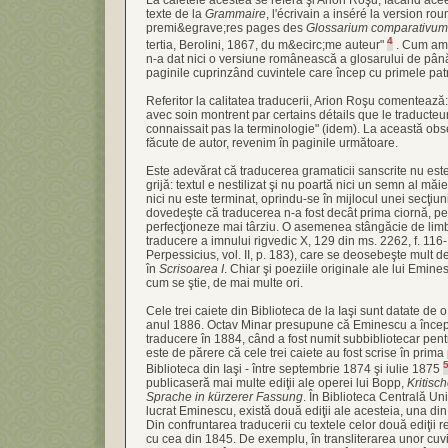
texte de la
Grammaire
, l'écrivain a inséré la version r
premi&egrave;res pages des
Glossarium comparativum 
4
tertia, Berolini, 1867, du m&ecirc;me auteur"
. Cum am 
n-a dat nici o versiune românească a glosarului de până 
paginile cuprinzând cuvintele care încep cu primele patr
Referitor la calitatea traducerii, Arion Roşu comentează: 
avec soin montrent par certains détails que le traducteu
connaissait pas la terminologie" (idem). La această obser
făcute de autor, revenim în paginile următoare.
Este adevărat că traducerea gramaticii sanscrite nu est
grijă: textul e nestilizat şi nu poartă nici un semn al măi
nici nu este terminat, oprindu-se în mijlocul unei secţiuni 
dovedeşte că traducerea n-a fost decât prima ciornă, pe 
perfecţioneze mai târziu. O asemenea stângăcie de limb
traducere a imnului rigvedic X, 129 din ms. 2262, f. 116-
Perpessicius, vol. II, p. 183), care se deosebeşte mult d
în
Scrisoarea I
. Chiar şi poeziile originale ale lui Emine
cum se ştie, de mai multe ori.
Cele trei caiete din Biblioteca de la Iaşi sunt datate de 
anul 1886. Octav Minar presupune că Eminescu a începu
traducere în 1884, când a fost numit subbibliotecar pent
este de părere că cele trei caiete au fost scrise în prima
Biblioteca din Iaşi - între septembrie 1874 şi iulie 1875
publicaseră mai multe ediţii ale operei lui Bopp,
Kritisc
Sprache in kürzerer Fassung
. În Biblioteca Centrală Uni
lucrat Eminescu, există două ediţii ale acesteia, una din
Din confruntarea traducerii cu textele celor două ediţii 
cu cea din 1845. De exemplu, în transliterarea unor cuv