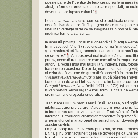
poesie parle de l'identité de leux creatures feminines (tu e
ainsi, la forme erronée ta du titre correspondait, au moin
7
devenu ta par lapsus calami."
Poezia
Ta twam asi
este, cum se ştie, publicată postum.
nedefinitivat de autor. Nu înţelegem de ce nu se poate a
unei inadvertenţe şi de ce se imaginează o posibilă inte
modifica formula sanscrită.
În această privinţă, Roşu mai observă că în ediţia Perpe
Eminescu, vol. V, p. 373, se citează forma "mai corectă"
şi semnalează că "la grammaire sanskrite ne connaît qu
8
tat twam asi
"
. Am observat mai înainte că o anume lite
prin
w
; această transliterare este folosită şi în ediţia 18
autorul a recurs însă mai târziu la v. Indienii, însă, folo
transcrierea acesteia. De pildă, marele sanscritolog Vi
al celor două volume de gramatică sanscrită în limba b
Vy&agrave;karana-kaumudi
(care, după părerea lingvist
bune lucrări de acest fel, scrise într-o limbă indo-euro
Bengali Literature
, New Delhi, 1971, p. 172), îşi scria 
Iswarchandra Vidyasagar. Astfel, formula citată de Perp
prezintă nici o greşeală ortografică.
Traducerea lui Eminescu arată, însă, adesea, o stângăcie
înlăturată după prelucrare. Măiestria eminesciană îşi fac
în traducerea unor cuvinte sanscrite. E adevărat că Emi
intermediul traducerii cuvintelor respective în germană.
sinonimului cel mai apropiat de sensul indian dovedeşte 
acestor cuvinte.
La p. 4, Bopp traduce
karman
prin
That
, pe care Eminesc
I, f. 4), şi nu prin "acţiune"; ceea ce dovedeşte că Emin
filozofică a acestui termen. În legătură cu prefixul
ni
(sec