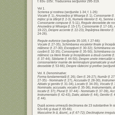
f. 83v.-105r.: Traducerea secţiunilor 295-319.
Vol 1.
Scrierea şi rostirea
(secţiunile 1-34; f. 1-26):
Vocale
(f. 1),
Anuswâra şi Wisarga
(f. 1),
Consonante
(f.
mijloc şi la sfârşit
(f. 2-3),
Numele literelor
(f. 4),
Semne d
Consonante compuse
(f. 5-11),
Regule deosebite de ros
Anuswâra şi Wisarga
(f. 15-17),
Consonante
(f. 17-18),
19-22),
Despre accente
(f. 22-23);
Împărţirea literelor
(f.
24-26).
Regule eufonice
(secţiunile 35-105; f. 27-66):
Vocale
(f. 27-35),
Schimbarea vocalelor finale şi începă
ntălnesc
(f. 27-30);
Escepţiuni
(f. 30-32);
Schimbarea voca
cuvânt
(f. 32-35);
Consonante
(f. 35-50);
Schimbarea con
ntălnesc ca litere finale şi începătoare a două cuvinte
(f
(f. 37-44);
Sibilante
(f. 44-50);
Despre unele intercalări r
consonantelor inainte de terminaţiuni gramaticale şi eu
deosebite
(f. 53-66);
Despre rădecini şi prefixe
(secţiuni
Vol. II.
Denominative:
Forma fundamentală
(f. 26);
Gen
(f. 26-27);
Număr
(f. 27
27-35) -
Nominativ
(f. 27),
Accusativ
(f. 28-30),
Instrumen
Ablativ şi genitiv
(f. 31-34),
Locativ
(f. 34-35),
Vocativ
(f.
Nominativ, accusativ, vocativ
(f. 35-36),
Instrumentalis, da
locativ
(f. 37);
Plural
(f. 37-44) -
Nominativ
(f. 37-39),
Acc
Instrumentalis
(f. 42-43),
Dativ, ablativ
(f. 44),
Genitiv
(f. 
(f. 44).
După aceea urmează declinarea de 23 substantive în singu
62v-64) şi dual (f. 65-66).
Masculine în ă, &iuml;, a (f. 67-72); Declinaţiune irregul