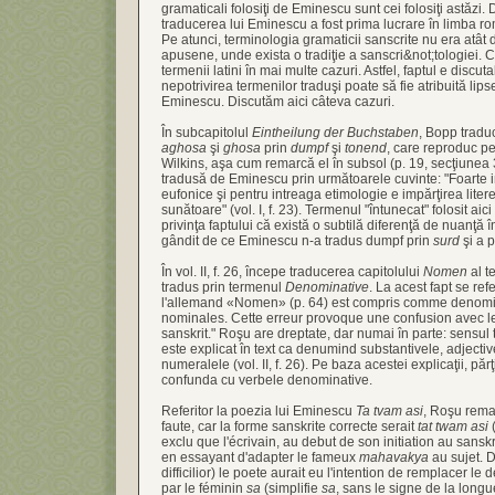
gramaticali folosiţi de Eminescu sunt cei folosiţi astăzi. 
traducerea lui Eminescu a fost prima lucrare în limba ro
Pe atunci, terminologia gramaticii sanscrite nu era atât de
apusene, unde exista o tradiţie a sanscri&not;tologiei. C
termenii latini în mai multe cazuri. Astfel, faptul e discut
nepotrivirea termenilor traduşi poate să fie atribuită lipsei
Eminescu. Discutăm aici câteva cazuri.
În subcapitolul
Eintheilung der Buchstaben
, Bopp traduc
aghosa
şi
ghosa
prin
dumpf
şi
tonend
, care reproduc p
Wilkins, aşa cum remarcă el în subsol (p. 19, secţiunea 
tradusă de Eminescu prin următoarele cuvinte: "Foarte 
eufonice şi pentru intreaga etimologie e impărţirea litere
sunătoare" (vol. I, f. 23). Termenul "întunecat" folosit aic
privinţa faptului că există o subtilă diferenţă de nuanţă î
gândit de ce Eminescu n-a tradus dumpf prin
surd
şi a p
În vol. II, f. 26, începe traducerea capitolului
Nomen
al te
tradus prin termenul
Denominative
. La acest fapt se refe
l'allemand «Nomen» (p. 64) est compris comme denomin
nominales. Cette erreur provoque une confusion avec l
sanskrit." Roşu are dreptate, dar numai în parte: sensul
este explicat în text ca denumind substantivele, adjecti
numeralele (vol. II, f. 26). Pe baza acestei explicaţii, păr
confunda cu verbele denominative.
Referitor la poezia lui Eminescu
Ta tvam asi
, Roşu remar
faute, car la forme sanskrite correcte serait
tat twam asi
(
exclu que l'écrivain, au debut de son initiation au sanskri
en essayant d'adapter le fameux
mahavakya
au sujet. D
difficilior) le poete aurait eu l'intention de remplacer le
par le féminin
sa
(simplifie
sa
, sans le signe de la longu