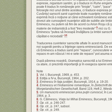
expresie,
nigantum santim
, şi o traduce in
Ruhe eingeh
poate fi tradus în româneşte prin "linişte", "calm", "pace
foloseşte nici unul dintre acestea, ci traduce expresia p
Cuvântul sanscrit
santi
cuprinde toate nuanţele româneş
exprimă încă o noţiune al cărei echivalent românesc es
dovezi ale cunoaşterii nuanţelor atât de subtile ale limbi
Eminescu, nu putem să fim de acord cu Arion Roşu că şt
9
materie de indianistică a fost "tres modeste"
nici cu G.
Eminescu "putea să înceapă învăţătura (a limbii sanscrite -
10
căpătat-o niciodată"
Traducerea cuvintelor sanscrite aflate în acest manuscr
noi sugestii pentru a înţelege opera eminesciană. De ex
că Eminescu a tradus
santi
prin "repaos", cunoscutele v
repaos m-am născut / mi-e sete de repaos" pot asuma o 
După părerea noastră,
Gramatica sanscrită
a lui Emine
ca atare, ci prezintă importanţă şi în exegeza operei e
Note
1
. Vol. I, Bucureşti, 1969, p. 453.
2
. Ediţia a IV-a, Bucureşti, 1964, p. 202.
3
.
Eminescu în faţa justiţiei
, Bucureşti, 1914, p. 19-20.
4
.
Eminescu et l'indianisme romantique
, în
Zeitschrift 
Morgelandischen Gesellschaft
, Band 119, Heft 2, Wiesb
5
.
Un manuscris eminescian prea puţin cunoscut
, în
Luc
1964, p. 3.
6
. G. Călinescu,
Viaţa lui Mihai Eminescu
, Bucureşti, 19
7
.
Op. cit.
, p. 246-247.
8
.
Op. cit.
, p. 247, subsol.
9
.
Op. cit.
, p. 249.