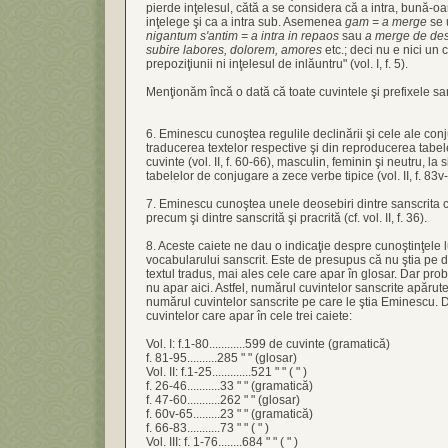
pierde inţelesul, cătă a se considera că a intra, bună-oa
inţelege şi ca a intra sub. Asemenea
gam = a merge
se 
nigantum s'antim = a intra in repaos
sau
a merge de de
subire labores, dolorem, amores
etc.; deci nu e nici un 
prepoziţiunii ni inţelesul de inlăuntru" (vol. I, f. 5).
Menţionăm încă o dată că toate cuvintele şi prefixele sa
6. Eminescu cunoştea regulile declinării şi cele ale con
traducerea textelor respective şi din reproducerea tabel
cuvinte (vol. II, f. 60-66), masculin, feminin şi neutru, la s
tabelelor de conjugare a zece verbe tipice (vol. II, f. 83v
7. Eminescu cunoştea unele deosebiri dintre sanscrita c
precum şi dintre sanscrită şi pracrită (cf. vol. II, f. 36).
8. Aceste caiete ne dau o indicaţie despre cunoştinţele
vocabularului sanscrit. Este de presupus că nu ştia pe d
textul tradus, mai ales cele care apar în glosar. Dar pro
nu apar aici. Astfel, numărul cuvintelor sanscrite apărut
numărul cuvintelor sanscrite pe care le ştia Eminescu.
cuvintelor care apar în cele trei caiete:
Vol. I: f.1-80............599 de cuvinte (gramatică)
f. 81-95..........285 " " (glosar)
Vol. II: f.1-25.............521 " " ( " )
f. 26-46...........33 " " (gramatică)
f. 47-60...........262 " " (glosar)
f. 60v-65.........23 " " (gramatică)
f. 66-83...........73 " " ( " )
Vol. III: f. 1-76........684 " " ( " )