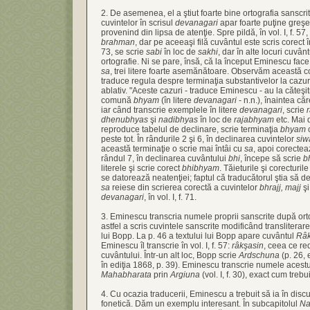
2. De asemenea, el a ştiut foarte bine ortografia sanscri
cuvintelor în scrisul
devanagari
apar foarte puţine greşel
provenind din lipsa de atenţie. Spre pildă, în vol. I, f. 57
brahman
, dar pe aceeaşi filă cuvântul este scris corect înt
73, se scrie
sabi
în loc de
sakhi
, dar în alte locuri cuvân
ortografie. Ni se pare, însă, că la început Eminescu face
sa
, trei litere foarte asemănătoare. Observăm această conf
traduce regula despre terminaţia substantivelor la cazuri
ablativ. "Aceste cazuri - traduce Eminescu - au la căteşi
comună
bhyam
(în litere
devanagari
- n.n.), înaintea că
iar când transcrie exemplele în litere
devanagari
, scrie
dhenubhyas
şi
nadibhyas
în loc de
rajabhyam
etc. Mai 
reproduce tabelul de declinare, scrie terminaţia
bhyam
c
peste tot. În rândurile 2 şi 6, în declinarea cuvintelor
siw
această terminaţie o scrie mai întâi cu
sa
, apoi corectea
rândul 7, în declinarea cuvântului
bhi
, începe să scrie
b
literele şi scrie corect
bhibhyam
. Tăieturile şi corecturil
se datorează neatenţiei; faptul că traducătorul ştia să 
sa
reiese din scrierea corectă a cuvintelor
bhrajj, majj
ş
devanagari
, în vol. I, f. 71.
3. Eminescu transcria numele proprii sanscrite după or
astfel a scris cuvintele sanscrite modificând transliterar
lui Bopp. La p. 46 a textului lui Bopp apare cuvântul
Râk
Eminescu îl transcrie în vol. I, f. 57:
râkşasin
, ceea ce r
cuvântului. Într-un alt loc, Bopp scrie
Ardschuna
(p. 26, 
în ediţia 1868, p. 39). Eminescu transcrie numele acest
Mahabharata
prin
Argiuna
(vol. I, f. 30), exact cum treb
4. Cu ocazia traducerii, Eminescu a trebuit să ia în disc
fonetică. Dăm un exemplu interesant. În subcapitolul
Na