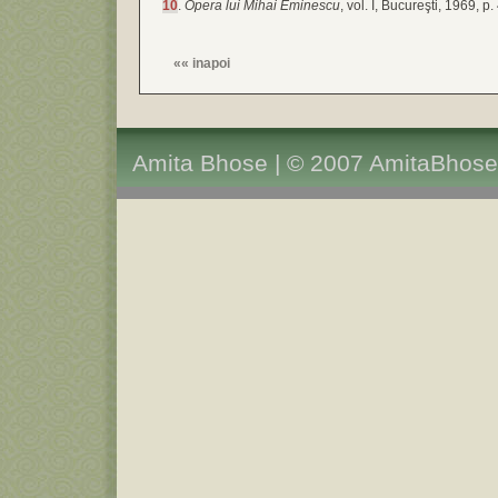
10
.
Opera lui Mihai Eminescu
, vol. I, Bucureşti, 1969, p.
««
inapoi
Amita Bhose | © 2007 AmitaBhose