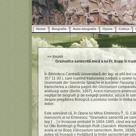
Home
Biografie
Auto-biografie
Opera
Critica
««
inapoi
Gramatica sanscrită mică
a lui Fr. Bopp în tra
În Biblioteca Centrală Universitară din Iaşi se află trei 
357 11-30
), care cuprind traducerea parţială a operei 
Grammatik der Sanskrita-Sprache in kurzerer Fassung
(
transcrierea a câtorva pagini din
Glossarium comparativ
aceluiaşi autor (Berlin, 1867). Acest manuscris eminesci
neglijat de biografii şi de exegeţii poetului, aduce în l
despre pregătirea filologică a poetului român în limba s
Indiei.
1
Este adevărat că, în
Opera lui Mihai Eminescu
, G. Căl
manuscris al lui Eminescu: "Gramatica sanscrită pe care
Iaşi [ ... ] o începuse probabil în 1884-1885, când era su
lui Otto Bohtlingh şi Rudolph Roth (
Sanskrit- Worterbuc
acela al lui Bopp (
Glossarium sanscritum
, Berlin, 1830)
putea să înceapă o învăţătură [a limbii sanscrite] pe car