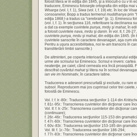
folosit litera
w
în ediţia din 1845, şi a înlocuit-o cu
v
în ed
traducere, Eminescu foloseşte ortografia din ediţia mai v
Wisarga
(vol. I, f. 1),
Siwa
(vol. I, f. 19) etc. în loc de Vis
consoanelor, Bopp a tradus termenul
muddhanya
prin "
ediţia 1868 l-a tradus ca "cerebrale" (p. 1). Eminescu fo
(vol. I, f. 1). În secţiunea 116, referitoare la declinarea s
a dat ca exemple cuvintele
punya, mrdu şi mahat
, în ed
a folosit cuvintele
nava, mrdu
şi
danin
. În vol. II, f. 26
cuvintele
punya, mrdu şi mahat
, din ediţia din 1845. (Î
cuvintele sanscrite în caractere devanagari, aşa cum el
Pentru a uşura accesibilitatea, noi le-am transcris în ca
transliterării limbii sanscrite.)
De altminteri, pe coperta interioară a exemplarului ediţ
urme ale scrisului lui Eminescu. Scrisul e invers: cartea
neatenţie, pe caiet, când cerneala era încă proaspătă. 
descifrat cuvântul
mahat
şi litera
na
în scrisul devanagari
ian vie im Nominativ
, în caractere latine.
Traducerea e adeseori prescurtată şi exclude, cu rare ex
subsol. Reproducem mai jos cuprinsul celor trei caiete, dâ
folosită de Eminescu.
Vol. I: f. lr.-80r.: Traducerea secţiunilor 1-114 din
Kritisc
f. 81r.-95r.: Transcrierea cuvintelor din dicţionar care în
Vol. II: f. lr.-25r.: Transcrierea cuvintelor din dicţionar ca
(continuare);
f. 26r.-46r.: Traducerea secţiunilor 115-153 din gramatic
f. 47r.-60r.: Transcrierea cuvintelor din dicţionar care în
f. 60v.-83r.: Traducerea secţiunilor 153-185 din gramatic
Vol. III: f. 1r.-76r.: Traducerea secţiunilor 186-294;
f. 77r.-83r.: Transcrierea cuvintelor din dicţionar care înc