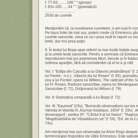
f. 77-83..........106 " " (glosar)
f. 83v-105.......44 " " (gramatică)
................................
2630 de cuvinte
Menţionăm că, la numărarea cuvintelor, n-am luat în con
Pe baza listei de mai sus, putem crede că Eminescu şti
cuvinte sanscrite, ceea ce nu-i prea mult în raport cu v
limbi, dar nici prea puţin.
9. În textul lui Bopp apar referiri la mai multe tratate as
şi la unele texte sanscrite. Pentru a semnala că Emines
reproducem mai jos asemenea titluri, trecute şi în tradu
ordinea apariţiei, fără să considerăm că el le-a şi citit:
Vol. I: "Ediţia din Calcutta a lui D&ecirc;vimâhâtmya" (f. 
lui Panini - n.n.), ,V&ecirc;da lui Rosen" (f. 65), gramatic
cea a lui Forster, opera lui Wilkins,
The radicals of the 
lui Fr. Rosen, Radices sanscritae, opera lui Westergaar
Sanscritae
(f. 72), Dicţionarul lui Wilson (f. 79).
Vol. II: Gramatica comparată a lui Bopp (f. 72).
Vol. III: "Kaumud" (f.8v), "Burnoufs observations sur les
Vahista et Vasista în
Journal Asiatique
, 1834" (f. 19v), ,
M
devanagari
] - partea XI", "Cântul II al lui Nalus", "Raghu
"Mugdhabôdha de Vôpad&ecirc;va" (f. 54), "Ed. de la Cal
74v).
Am menţionat mai sus observaţia lui Arion Roşu despr
terminologiei lingvistice de către Eminescu. Este adevăra