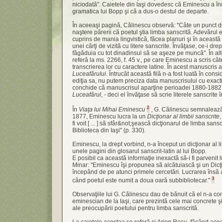
niciodată". Caietele din Iaşi dovedesc că Eminescu a în
gramatica lui Bopp şi că a dus-o destul de departe.
În aceeaşi pagină, Călinescu observă: "Câte un punct d
naştere părerii că poetul ştia limba sanscrită. Adevărul e
cuprins de mania lingvistică, făcea planuri şi în această
unei cărţi de vizită cu litere sanscrite. Învăţase, ce-i drep
făgăduia cu tot dinadinsul să se aşeze pe muncă". În al
referă la ms. 2266, f. 45 v., pe care Eminescu a scris cât
transcrierea lor cu caractere latine. În acest manuscris a
Luceafărului
. Întrucât această filă n-a fost luată în cons
ediţia sa, nu putem preciza data manuscrisului cu exacti
conchide că manuscrisul aparţine perioadei 1880-1882,
Luceafărul
, - deci el învăţase să scrie literele sanscrite
2
În
Viaţa lui Mihai Eminescu
, G. Călinescu semnalează 
1877, Eminescu lucra la un
Dicţionar al limbii sanscrite
fi voit [ ... ] să sfâr&not;şească dicţionarul de limba sans
Biblioteca din Iaşi" (p. 330).
Eminescu, la drept vorbind, n-a început un dicţionar al li
unele pagini din glosarul sanscrit-latin al lui Bopp.
E posibil ca această informaţie inexactă să-i fi parvenit 
Minar: "Eminescu îşi propunea să alcătuiască şi un Dicţio
începând de pe atunci primele cercetări. Lucrarea însă a
3
când poetul este numit a doua oară subbibliotecar."
Observaţiile lui G. Călinescu dau de bănuit că el n-a co
eminescian de la Iaşi, care prezintă cele mai concrete 
ale preocupării poetului pentru limba sanscrită.
La caietele acestea se referă şi Arion Roşu, făcând ace