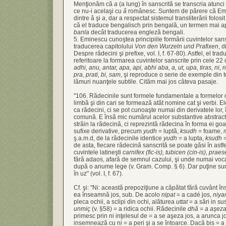
Menţionăm că
a
(a lung) în sanscrită se transcria atunc
ce nu-i acelaşi cu
â
românesc. Suntem de părere că Emi
dintre â şi
a
, dar a respectat sistemul transliterării folo
că el traduce bengalisch prin bengală, un termen mai ap
banla
decât traducerea engleză bengali.
5. Eminescu cunoştea principiile formării cuvintelor sans
traducerea capitolului
Von den Wurzeln und Prafixen
, 
Despre rădecini şi prefixe, vol. I, f. 67-80). Astfel, el tra
referitoare la formarea cuvintelor sanscrite prin cele 22 
adhi, anu, antar, apa, api, abhi aba, a, ut, upa, tiras, ni, n
pra, prati, bi, sam
, şi reproduce o serie de exemple din t
lămuri nuanţele subtile. Cităm mai jos câteva pasaje.
"106. Rădecinile sunt formele fundamentale a formelor de
limbă şi din cari se formează atăt nomine cat şi verbi. El
ca rădecini, ci se pot cunoaşte numai din derivatele lor,
comună. E însă mic numărul acelor substantive abstract
străin la rădecină, ci reprezintă rădecina în forma ei go
sufixe derivative, precum
yudh
= luptă,
ksudh
= foame,
ş.a.m.d, de la rădecinile identice
yudh
= a lupta,
ksudh
=
de asta, fiecare rădecină sanscrită se poate găsi în astf
cuvintele latineşti
carnifex (fic-is), tubicen (cin-is), praes
fără adaos, afară de semnul cazului, şi unde numai voc
după o anume lege (v. Gram. Comp. § 6). Dar puţine sunt
în uz" (vol. I, f. 67).
Cf. şi: "Ni: această prepoziţiune a căpătat fără cuvânt î
ea înseamnă jos, sub. De acolo
nipat
= a cadé jos,
niy
pleca ochii, a sclipi din ochi, alăturea
uttat
= a sări in su
unmiç
(v. §58) = a ridica ochii. Rădecinile
dhă = a aşez
primesc prin ni inţelesul de = a se aşeza jos, a arunca jo
insemnează cu ni = a peri şi a se întoarce. Dacă bis = a i