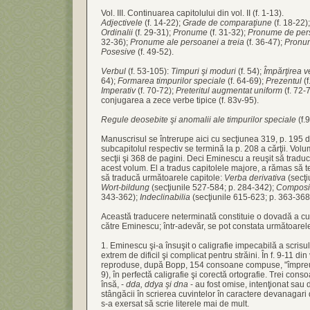
Vol. III. Continuarea capitolului din vol. II (f. 1-13).
Adjectivele
(f. 14-22);
Grade de comparaţiune
(f. 18-22)
Ordinalii
(f. 29-31);
Pronume
(f. 31-32);
Pronume de pers
32-36);
Pronume ale persoanei a treia
(f. 36-47);
Pronum
Posesive
(f. 49-52).
Verbul
(f. 53-105):
Timpuri şi moduri
(f. 54);
Împărţirea v
64);
Formarea timpurilor speciale
(f. 64-69);
Prezentul
(f
Imperativ
(f. 70-72);
Preteritul augmentat uniform
(f. 72
conjugarea a zece verbe tipice (f. 83v-95).
Regule deosebite şi anomalii ale timpurilor speciale
(f.
Manuscrisul se întrerupe aici cu secţiunea 319, p. 195 di
subcapitolul respectiv se termină la p. 208 a cărţii. Vol
secţii şi 368 de pagini. Deci Eminescu a reuşit să tradu
acest volum. El a tradus capitolele majore, a rămas să t
să traducă următoarele capitole:
Verba derivativa
(secţi
Wort-bildung
(secţiunile 527-584; p. 284-342);
Composi
343-362);
Indeclinabilia
(secţiunile 615-623; p. 363-368
Această traducere neterminată constituie o dovadă a cun
către Eminescu; într-adevăr, se pot constata următoarele
1. Eminescu şi-a însuşit o caligrafie impecabilă a scrisu
extrem de dificil şi complicat pentru străini. În f. 9-11 din
reproduse, după Bopp, 154 consoane compuse, "împreună
9), în perfectă caligrafie şi corectă ortografie. Trei co
însă, -
dda, ddya şi dna
- au fost omise, intenţionat sau 
stângăcii în scrierea cuvintelor în caractere devanagari
s-a exersat să scrie literele mai de mult.