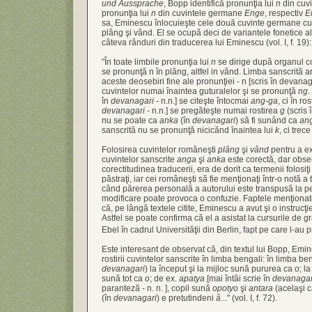
und Aussprache
, Bopp identifică pronunţia lui
n
din cuv
pronunţia lui
n
din cuvintele germane
Enge
, respectiv
E
sa, Eminescu înlocuieşte cele două cuvinte germane cu
plâng şi vând. El se ocupă deci de variantele fonetice al
câteva rânduri din traducerea lui Eminescu (vol. I, f. 19):
"În toate limbile pronunţia lui
n
se dirige după organul c
se pronunţă n în plăng, altfel in vănd. Limba sanscrită
aceste deosebiri fine ale pronunţiei - n [scris în devanagar
cuvintelor numai înaintea guturalelor şi se pronunţă
ng
.
în
devanagari
- n.n.] se citeşte întocmai
ang-ga
, ci în ro
devanagari
- n.n.] se pregăteşte numai rostirea
g
(scris 
nu se poate ca
anka
(în
devanagari
) să fi sunând ca
an
sanscrită nu se pronunţă nicicănd înaintea lui
k
, ci trec
Folosirea cuvintelor româneşti
plâng
şi
vând
pentru a e
cuvintelor sanscrite
anga
şi
anka
este corectă, dar obse
corectitudinea traducerii, era de dorit ca termenii folosiţi 
păstraţi, iar cei româneşti să fie menţionaţi într-o notă a
când părerea personală a autorului este transpusă la pe
modificare poate provoca o confuzie. Faptele menţiona
că, pe lângă textele citite, Eminescu a avut şi o instrucţie
Astfel se poate confirma că el a asistat la cursurile de g
Ebel în cadrul Universităţii din Berlin, fapt pe care l-au 
Este interesant de observat că, din textul lui Bopp, Emin
rostirii cuvintelor sanscrite în limba bengali: în limba b
devanagari
) la început şi la mijloc sună pururea ca
o
; l
sună tot ca
o
; de ex.
apatya
[mai întâi scrie în
devanagar
paranteză - n. n. ], copil sună
opotyo
şi
antara
(acelaşi c
(în
devanagari
) e pretutindeni
â
..." (vol. I, f. 72).