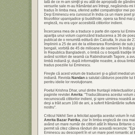
Iată de ce m-am simţit şi eu atât de apropiată de gândir
versurile sale m-au frământat ani întregi, negăsindu-mi
tradus în limba mea, oferind astfel compatrioţilor mei pos
Deşi Eminescu era cunoscut în India ca un mare poet şi
filozofiilor upanişadice şi buddhiste, opera sa fiind mai 
engleză, nu era uşor accesibilă cititorilor indieni.
Încercarea mea de a traduce o parte din opera lui Emine
apariţia unui volum cuprinzând traducerea a 36 de poez
publicat de o renumită editură din Calcutta, în ziua de 
împlinirii a 25 de ani de la eliberarea României de sub j
bengali, vorbită de 45 de milioane de oameni în India 
în Republica Bangladesh, o limbă cu o bogată tradiţie li
având scriitori de seamă ca Rabindranath Tagore, a avut
limbă indiană şi, după informaţiile noastre, a doua limbă
tradus poeziile lui Eminescu.
Fireşte că acest volum de traduceri şi-a găsit imediat un
indiană. Revista
Nandan
a salutat călduros poeziile lu
pentru ideile lor revoluţionare.
Poetul Krishna Dhar, unul dintre fruntaşii intelectualilor p
paginile revistei
Amrita
: "Traducătoarea acestui volum 
necunoscută cititorilor indieni, şi spre uimirea noastră 
deşi a trăit acum 100 de ani, a suferit frământările suflet
nostru".
Criticul Nikhil Sen a felicitat apariţia acestui volum în ru
Amrita Bazar Patrika
, ziar în limba engleză de cea mai 
având un mare număr de cititori atât în Marea Britanie cât
permit să citez câteva rânduri din această recenzie: "Epi
Eminescu au descoperit în el un mare poet romantic al Eu