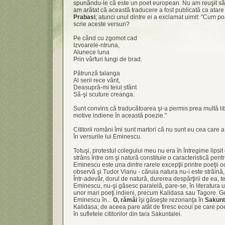
spunându-le că este un poet european. Nu am reuşit să
am arătat că această traducere a fost publicată ca atare 
Prabasi
; atunci unul dintre ei a exclamat uimit: "Cum 
scrie aceste versuri?
Pe când cu zgomot cad
Izvoarele-ntruna,
Alunece luna
Prin vârfuri lungi de brad.
Pătrunză talanga
Al serii rece vânt,
Deasupră-mi teiul sfânt
Să-şi scuture creanga.
Sunt convins că traducătoarea şi-a permis prea multă li
motive indiene în această poezie."
Cititorii români îmi sunt martori că nu sunt eu cea care 
în versurile lui Eminescu.
Totuşi, protestul colegului meu nu era în întregime lipsi
strâns între om şi natură constituie o caracteristică pentr
Eminescu este una dintre rarele excepţii printre poeţii o
observă şi Tudor Vianu - căruia natura nu-i este străină,
Într-adevăr, dorul de natură, durerea despărţirii de ea, 
Eminescu, nu-şi găsesc paralelă, pare-se, în literatura 
unor mari poeţi indieni, precum Kalidasa sau Tagore. Ge
Eminescu în...
O, rămâi
îşi găseşte rezonanţa în
Sakunt
Kalidasa; de aceea pare atât de firesc ecoul pe care poe
în sufletele cititorilor din tara Sakuntalei.