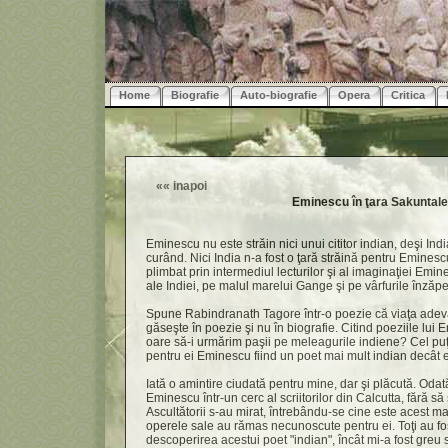
Home
Biografie
Auto-biografie
Opera
Critica
««
inapoi
Eminescu în ţara Sakuntale
Eminescu nu este străin nici unui cititor indian, deşi In
curând. Nici India n-a fost o ţară străină pentru Eminesc
plimbat prin intermediul lecturilor şi al imaginaţiei Emin
ale Indiei, pe malul marelui Gange şi pe vârfurile înzăp
Spune Rabindranath Tagore într-o poezie că viaţa adev
găseşte în poezie şi nu în biografie. Citind poeziile lui
oare să-i urmărim paşii pe meleagurile indiene? Cel puţin,
pentru ei Eminescu fiind un poet mai mult indian decât
Iată o amintire ciudată pentru mine, dar şi plăcută. Odată
Eminescu într-un cerc al scriitorilor din Calcutta, fără 
Ascultătorii s-au mirat, întrebându-se cine este acest m
operele sale au rămas necunoscute pentru ei. Toţi au fo
descoperirea acestui poet "indian", încât mi-a fost gre