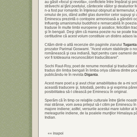
au găsit «focul şi revolta», conflictele între împărat şi prol
străvechi al ţării poetului, cântecele văilor şi dealurilo
n-a fost pur romantic în înţelesul obişnuit al termenului; 
omului de jos, dând astfel glas durerilor celor supuşi şi um
Eminescu prezintă o contopire armonioasă a gândirii oc
Influenţa umanismului buddhist e remarcabilă în poezia 
traduse în multe limbi europene şi asiatice; felicităm tr
şi în bengali. Deşi ştim că marea poezie nu se poate tr
certitudine că acest volum constituie un distins adaos l
Cităm dintr-o altă recenzie din paginile ziarului
Tuganta
prozator Parimal Goswami. "Acest volum stabileşte o nou
românească şi cea indiană, fapt pentru care oamenii de li
vor fi totdeauna recunoscători traducătoarei".
Sochi Raut-Roy, poet de renume mondial şi traducător al
tradus din limba bengali în limba oriya câteva dintre poe
publicându-le în revista
Diganta
.
Acest mare poet a şi avut chiar amabilitatea de a-mi scr
această traducere şi, totodată, pentru a-şi exprima părer
posibilitatea să-l citească pe Eminescu în original.
Sperăm că în timp ce relaţiile culturale între ţările noast
mai strânse, vom avea prilejul să-l citim pe Eminescu în
majore indiene; astfel, versurile acestui mare iubitor al 
meleagurile indiene, de la poalele munţilor Himalaya p
Indian.
««
inapoi