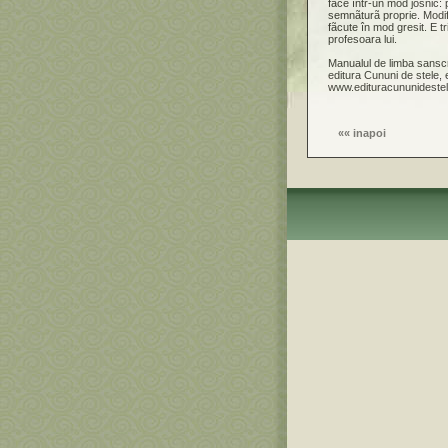
face într-un mod josnic: 
semnãturã proprie. Modifi
fãcute în mod gresit. E t
profesoara lui.
Manualul de limba sanscr
editura Cununi de stele, 
www.edituracununidestel
««
inapoi