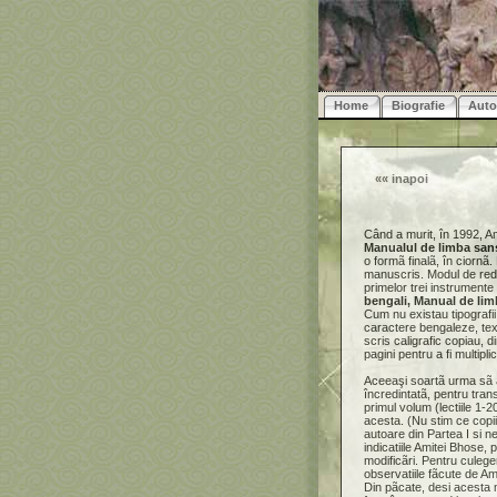
Home
Biografie
Auto
««
inapoi
Când a murit, în 1992, Am
Manualul de limba sans
o formã finalã, în ciornã.
manuscris. Modul de reda
primelor trei instrumente
bengali, Manual de lim
Cum nu existau tipografi
caractere bengaleze, tex
scris caligrafic copiau, 
pagini pentru a fi multipli
Aceeaşi soartã urma sã 
încredintatã, pentru tran
primul volum (lectiile 1-2
acesta. (Nu stim ce copii 
autoare din Partea I si n
indicatiile Amitei Bhose,
modificãri. Pentru culege
observatiile fãcute de Am
Din pãcate, desi acesta 