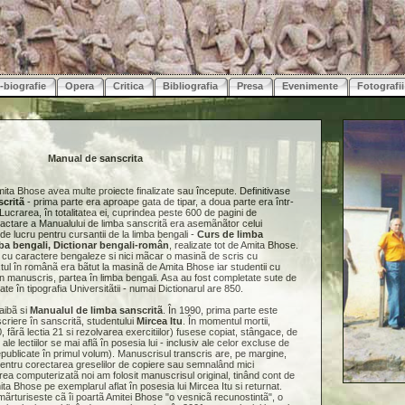
-biografie
Opera
Critica
Bibliografia
Presa
Evenimente
Fotografii
Manual de sanscrita
ita Bhose avea multe proiecte finalizate sau începute. Definitivase
critã
- prima parte era aproape gata de tipar, a doua parte era într-
 Lucrarea, în totalitatea ei, cuprindea peste 600 de pagini de
ctare a Manualului de limba sanscritã era asemãnãtor celui
 de lucru pentru cursantii de la limba bengali -
Curs de limba
ba bengali, Dictionar bengali-român
, realizate tot de Amita Bhose.
i cu caractere bengaleze si nici mãcar o masinã de scris cu
tul în românã era bãtut la masinã de Amita Bhose iar studentii cu
din manuscris, partea în limba bengali. Asa au fost completate sute de
cate în tipografia Universitãtii - numai Dictionarul are 850.
aibã si
Manualul de limba sanscritã
. În 1990, prima parte este
scriere în sanscritã, studentului
Mircea Itu
. În momentul mortii,
0, fãrã lectia 21 si rezolvarea exercitiilor) fusese copiat, stângace, de
ale lectiilor se mai aflã în posesia lui - inclusiv ale celor excluse de
epublicate în primul volum). Manuscrisul transcris are, pe margine,
 pentru corectarea greselilor de copiere sau semnalând mici
rea computerizatã noi am folosit manuscrisul original, tinând cont de
ita Bhose pe exemplarul aflat în posesia lui Mircea Itu si returnat.
mãrturiseste cã îi poartã Amitei Bhose "o vesnicã recunostintã", o