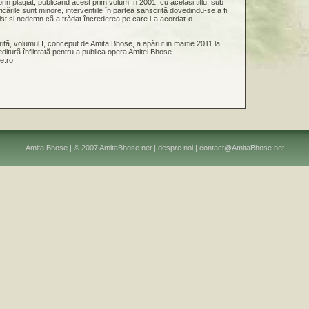
prin plagiat, publicând acest prim volum în 2001, cu acelasi titlu, sub
cãrile sunt minore, interventiile în partea sanscritã dovedindu-se a fi
rist si nedemn cã a trãdat încrederea pe care i-a acordat-o
itã, volumul I, conceput de Amita Bhose, a apãrut in martie 2011 la
editurã înfiintatã pentru a publica opera Amitei Bhose.
e.ro
Amita Bhose | © 2007 AmitaBhose.net |
despre noi
|
contact@AmitaBhose.net