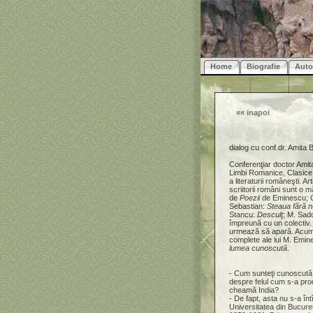
Home
Biografie
Auto
««
inapoi
dialog cu conf.dr. Amit
Conferenţiar doctor Amita
Limbi Romanice, Clasice ş
a literaturii româneşti. Ar
scriitorii români sunt o m
de
Poezii
de Eminescu; C
Sebastian:
Steaua fără 
Stancu:
Desculţ
; M. Sa
împreună cu un colectiv.
urmează să apară. Acum l
complete ale lui M. Emin
lumea cunoscută
.
- Cum sunteţi cunoscută p
despre felul cum s-a pro
cheamă India?
- De fapt, asta nu s-a în
Universitatea din Bucureş