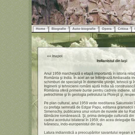
Home
Biografie
Auto-biografie
Opera
Critica
««
inapoi
Indianistul din Iaşi
Anul 1959 marchează o etapă importantă în istoria relaţii
România şi India. În acel an se înfiinţează Ambasada in
schimburi de specialişti în domeniile ştiinţei, tehnicii şi 
Inginerii şi tehnicienii români ajută India să construiască
România
oferă primele burse
pentru cadrele indiene, să
petrochimie şi în geologia petrolului la Ploieşti şi, respec
Pe plan cultural, anul 1959 vede reeditarea
Sakuntalei
î
cu prefaţa semnată de Edgar Papu, editarea gramaticii sa
Simenschy, publicarea unui volum de nuvele ale lui Ra
tălmăcire românească. Şi, prima delegaţie culturală din
cadrul acordului bilateral în 1959; din acea delegaţie fă
Ivănescu, indo-europenistul din Iaşi.
Latura indianistică a preocupărilor savantului ieşean a 