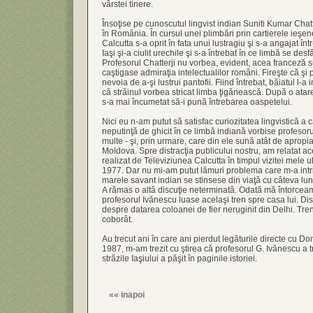
vârstei tinere.
Însoţise pe cunoscutul lingvist indian Suniti Kumar Chatte
în România. În cursul unei plimbări prin cartierele ieşen
Calcutta s-a oprit în fata unui lustragiu şi s-a angajat înt
Iaşi şi-a ciulit urechile şi s-a întrebat în ce limbă se des
Profesorul Chatterji nu vorbea, evident, acea franceză s
caştigase admiraţia intelectualilor români. Fireşte că şi p
nevoia de a-şi lustrui pantofii. Fiind întrebat, băiatul l-a
că străinul vorbea stricat limba ţigănească. După o atar
s-a mai încumetat să-i pună întrebarea oaspetelui.
Nici eu n-am putut să satisfac curiozitatea lingvistică a 
neputinţă de ghicit în ce limbă indiană vorbise profesorul 
multe - şi, prin urmare, care din ele sună atât de apropia
Moldova. Spre distracţia publicului nostru, am relatat ac
realizat de Televiziunea Calcutta în timpul vizitei mele ul
1977. Dar nu mi-am putut lămuri problema care m-a intri
marele savant indian se stinsese din viaţă cu câteva luni
A rămas o altă discuţie neterminată. Odată mă întorceam 
profesorul Ivănescu luase acelaşi tren spre casa lui. Dis
despre datarea coloanei de fier neruginit din Delhi. Trenu
coborât.
Au trecut ani în care ani pierdut legăturile directe cu Dom
1987, m-am trezit cu ştirea că profesorul G. Ivănescu a t
străzile Iaşiului a păşit în paginile istoriei.
««
inapoi