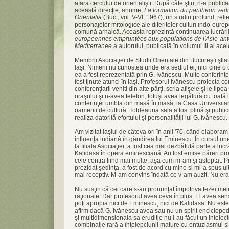
afara cercului de orientalişti. După câte ştiu, n-a publica
această direcţie, anume,
La formation du pantheon ved
Orientalia
(Buc., vol. V-VI, 1967), un studiu profund, reli
personajelor mitologice ale diferitelor culturi indo-euro
comună arhaică. Aceasta reprezintă continuarea lucrări
europeennes empruntées aux populations de l'Asie-anté
Mediterranee
a autorului, publicată în volumul III al acel
Membrii Asociaţiei de Studii Orientale din Bucureşti ştiau
Iaşi. Nimeni nu cunoştea unde era sediul ei, nici cine o
ea a fost reprezentată prin G. Ivănescu. Multe conferinţe d
fost ţinute atunci în Iaşi. Profesorul Ivănescu proiecta c
conferenţiarii veniti din alte părţi, scria afişele şi le lipe
oraşului şi n-avea telefon; totuşi avea legătură cu toată
conferinţei umbla din masă în masă, la Casa Universitaril
oamenii de cultură. Totdeauna sala a fost plină şi publicu
realiza datorită efortului şi personalităţii lui G. Ivănescu.
Am vizitat Iaşiul de câteva ori în anii '70, când elabora
influenţa indiană în gândirea lui Eminescu. În cursul un
la filiala Asociaţiei; a fost cea mai dezbătută parte a lucr
Kalidasa în opera eminesciană. Au fost emise păreri pro 
cele contra fiind mai multe, aşa cum m-am şi aşteptat. P
prezidat şedinţa, a fost de acord cu mine şi mi-a spus ul
mai receptiv. M-am convins îndată ce v-am auzit. Nu era
Nu susţin că cei care s-au pronunţat împotriva tezei m
raţionale. Dar profesorul avea ceva în plus. El avea sensi
poţi apropia nici de Eminescu, nici de Kalidasa. Nu es
afirm dacă G. Ivănescu avea sau nu un spirit encicloped
şi multidimensionala sa erudiţie nu l-au făcut un intelectu
combinaţie rară a înţelepciunii mature cu entuziasmul şi