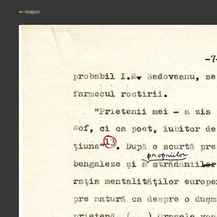
<--
inapoi