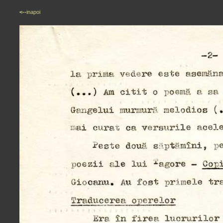
<--
inapoi