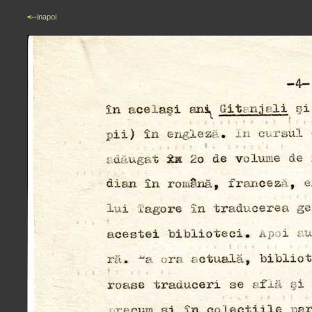
<--
inapoi