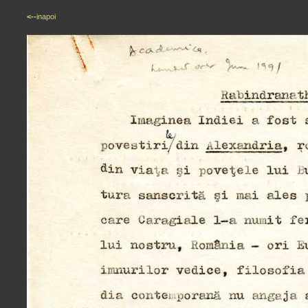
<--
inapoi