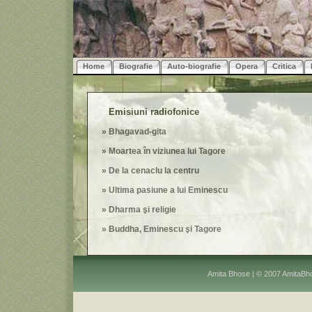
Home
Biografie
Auto-biografie
Opera
Critica
Emisiuni radiofonice
»
Bhagavad-gita
»
Moartea în viziunea lui Tagore
»
De la cenaclu la centru
»
Ultima pasiune a lui Eminescu
»
Dharma şi religie
»
Buddha, Eminescu şi Tagore
Amita Bhose | © 2007 AmitaBho