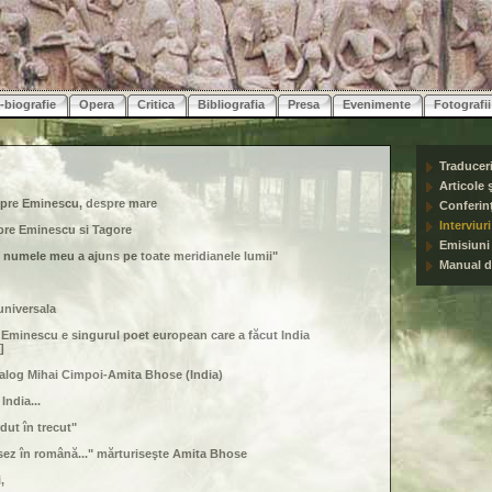
-biografie
Opera
Critica
Bibliografia
Presa
Evenimente
Fotografii
Traduceri
Articole ş
spre Eminescu, despre mare
Conferin
Interviuri
re Eminescu si Tagore
Emisiuni
 numele meu a ajuns pe toate meridianele lumii"
Manual d
universala
Eminescu e singurul poet european care a făcut India
]
ialog Mihai Cimpoi-Amita Bhose (India)
India...
dut în trecut"
sez în română..." mărturiseşte Amita Bhose
,