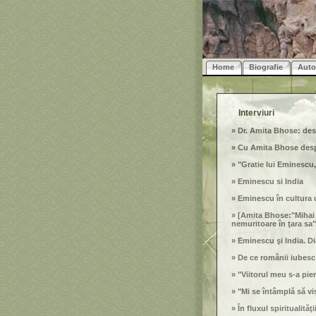
Home
Biografie
Auto
Interviuri
»
Dr. Amita Bhose: de
»
Cu Amita Bhose desp
»
"Gratie lui Eminescu,
»
Eminescu si India
»
Eminescu în cultura 
»
[Amita Bhose:"Mihai 
nemuritoare în ţara sa"
»
Eminescu şi India. D
»
De ce românii iubesc 
»
"Viitorul meu s-a pier
»
"Mi se întâmplă să vi
»
În fluxul spiritualităţii