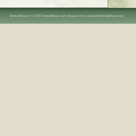
Amita Bhose | © 2007 AmitaBhose.net |
despre noi
|
contact@AmitaBhose.net