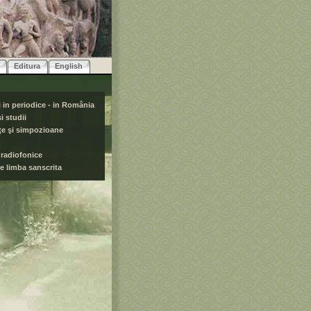
Editura
English
 in periodice - in România
i studii
ţe şi simpozioane
 radiofonice
e limba sanscrita